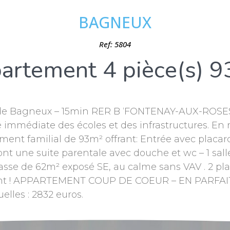
BAGNEUX
Ref: 5804
artement 4 pièce(s) 9
 Bagneux – 15min RER B ‘FONTENAY-AUX-ROSES’. 1
té immédiate des écoles et des infrastructures. En
ement familial de 93m² offrant: Entrée avec placar
 une suite parentale avec douche et wc – 1 salle
rasse de 62m² exposé SE, au calme sans VAV . 2 pl
nt ! APPARTEMENT COUP DE COEUR – EN PARFAIT ÉT
lles : 2832 euros.