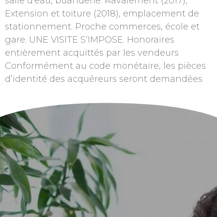
salle d’eau, buanderie. Ravalement (2017),
Extension et toiture (2018), emplacement de
stationnement. Proche commerces, école et
gare. UNE VISITE S’IMPOSE. Honoraires
entièrement acquittés par les vendeurs
Conformément au code monétaire, les pièces
d’identité des acquéreurs seront demandées