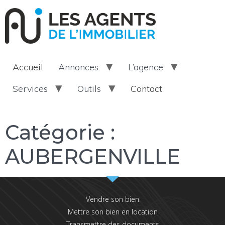
Accueil
Annonces
L’agence
Services
Outils
Contact
Catégorie :
AUBERGENVILLE
Vendre son bien
Mettre son bien en location
Transmettre des documents