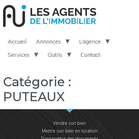
Accueil
Annonces
L’agence
Services
Outils
Contact
Catégorie :
PUTEAUX
Vendre son bien
Mettre son bien en location
Transmettre des documents