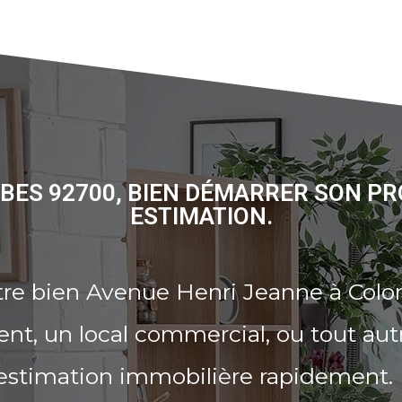
BES 92700, BIEN DÉMARRER SON PR
ESTIMATION.
tre bien Avenue Henri Jeanne à Col
t, un local commercial, ou tout aut
 estimation immobilière rapidement.