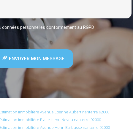
mes données personnelles conformément au RGPD
ENVOYER MON MESSAGE
Estimation immobilière Avenue Etienne Aubert nanterre 92000
Estimation immobilière Place Henri Neveu nanterre 92000
Estimation immobilière Avenue Henri Barbusse nanterre 92000