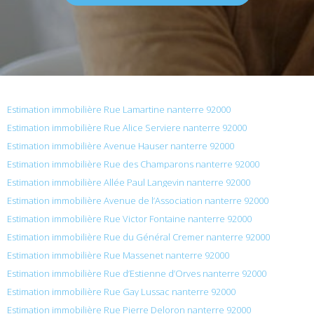
Estimation immobilière Rue Lamartine nanterre 92000
Estimation immobilière Rue Alice Serviere nanterre 92000
Estimation immobilière Avenue Hauser nanterre 92000
Estimation immobilière Rue des Champarons nanterre 92000
Estimation immobilière Allée Paul Langevin nanterre 92000
Estimation immobilière Avenue de l’Association nanterre 92000
Estimation immobilière Rue Victor Fontaine nanterre 92000
Estimation immobilière Rue du Général Cremer nanterre 92000
Estimation immobilière Rue Massenet nanterre 92000
Estimation immobilière Rue d’Estienne d’Orves nanterre 92000
Estimation immobilière Rue Gay Lussac nanterre 92000
Estimation immobilière Rue Pierre Deloron nanterre 92000