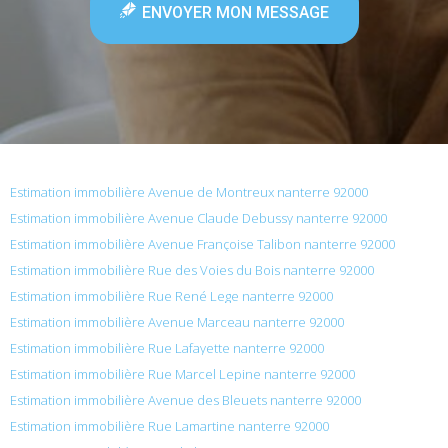
ENVOYER MON MESSAGE
Estimation immobilière Avenue de Montreux nanterre 92000
Estimation immobilière Avenue Claude Debussy nanterre 92000
Estimation immobilière Avenue Françoise Talibon nanterre 92000
Estimation immobilière Rue des Voies du Bois nanterre 92000
Estimation immobilière Rue René Lege nanterre 92000
Estimation immobilière Avenue Marceau nanterre 92000
Estimation immobilière Rue Lafayette nanterre 92000
Estimation immobilière Rue Marcel Lepine nanterre 92000
Estimation immobilière Avenue des Bleuets nanterre 92000
Estimation immobilière Rue Lamartine nanterre 92000