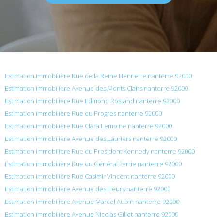
Estimation immobilière Rue de la Reine Henriette nanterre 92000
Estimation immobilière Avenue des Monts Clairs nanterre 92000
Estimation immobilière Rue Edmond Rostand nanterre 92000
Estimation immobilière Rue du Progres nanterre 92000
Estimation immobilière Rue Clara Lemoine nanterre 92000
Estimation immobilière Avenue des Lauriers nanterre 92000
Estimation immobilière Rue du President Kennedy nanterre 92000
Estimation immobilière Rue du Général Ferrie nanterre 92000
Estimation immobilière Rue Casimir Vincent nanterre 92000
Estimation immobilière Avenue des Fleurs nanterre 92000
Estimation immobilière Avenue Marcel Aubin nanterre 92000
Estimation immobilière Avenue Nicolas Gillet nanterre 92000