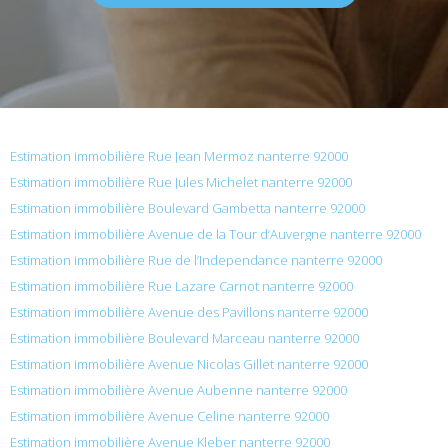
Estimation immobilière Rue Jean Mermoz nanterre 92000
Estimation immobilière Rue Jules Michelet nanterre 92000
Estimation immobilière Boulevard Gambetta nanterre 92000
Estimation immobilière Avenue de la Tour d’Auvergne nanterre 92000
Estimation immobilière Rue de l’Independance nanterre 92000
Estimation immobilière Rue Lazare Carnot nanterre 92000
Estimation immobilière Avenue des Pavillons nanterre 92000
Estimation immobilière Boulevard Marceau nanterre 92000
Estimation immobilière Avenue Nicolas Gillet nanterre 92000
Estimation immobilière Avenue Aubenne nanterre 92000
Estimation immobilière Avenue Celine nanterre 92000
Estimation immobilière Avenue Kleber nanterre 92000