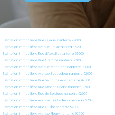
Estimation immobilière Rue Lakanal nanterre 92000
Estimation immobilière Avenue Bellair nanterre 92000
Estimation immobilière Rue d’Aywaille nanterre 92000
Estimation immobilière Rue Gramme nanterre 92000
Estimation immobilière Avenue Menelotte nanterre 92000
Estimation immobilière Avenue Beausejour nanterre 92000
Estimation immobilière Rue Saint Exupery nanterre 92000
Estimation immobilière Rue Aristide Briand nanterre 92000
Estimation immobilière Rue de Belgique nanterre 92000
Estimation immobilière Avenue des Facteurs nanterre 92000
Estimation immobilière Rue Guillot nanterre 92000
Estimation immobilière Avenue Fleury nanterre 92000