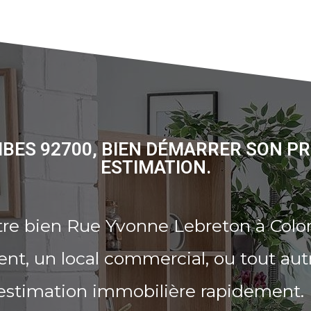
BES 92700, BIEN DÉMARRER SON PR
ESTIMATION.
tre bien Rue Yvonne Lebreton à Col
t, un local commercial, ou tout aut
 estimation immobilière rapidement.