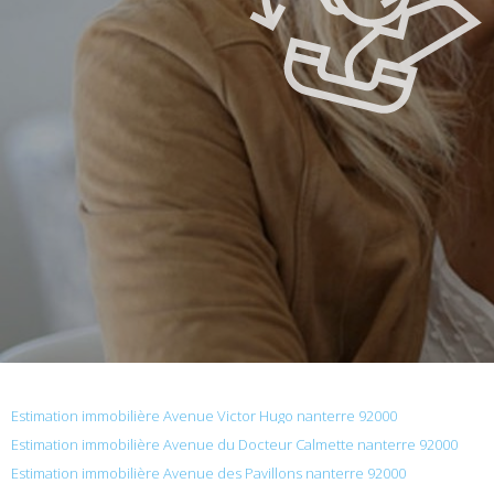
Estimation immobilière Avenue Victor Hugo nanterre 92000
Estimation immobilière Avenue du Docteur Calmette nanterre 92000
Estimation immobilière Avenue des Pavillons nanterre 92000