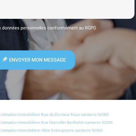
mes données personnelles conformément au RGPD
ENVOYER MON MESSAGE
Estimation immobilière Rue du Docteur Roux nanterre 92000
Estimation immobilière Rue Marcellin Berthelot nanterre 92000
Estimation immobilière Allée Robespierre nanterre 92000