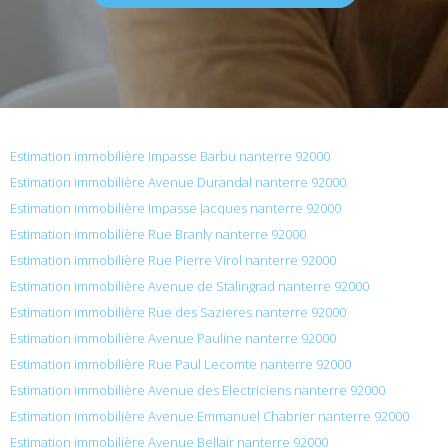
Estimation immobilière Impasse Barbu nanterre 92000
Estimation immobilière Avenue Durandal nanterre 92000
Estimation immobilière Impasse Jacques nanterre 92000
Estimation immobilière Rue Branly nanterre 92000
Estimation immobilière Rue Pierre Virol nanterre 92000
Estimation immobilière Avenue de Stalingrad nanterre 92000
Estimation immobilière Rue des Sazieres nanterre 92000
Estimation immobilière Avenue Pauline nanterre 92000
Estimation immobilière Rue Paul Lecomte nanterre 92000
Estimation immobilière Avenue des Electriciens nanterre 92000
Estimation immobilière Avenue Emmanuel Chabrier nanterre 92000
Estimation immobilière Avenue Bellair nanterre 92000