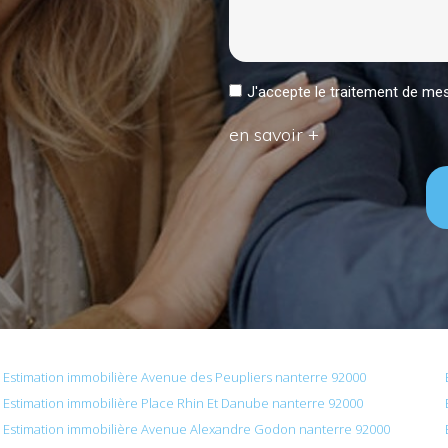
J'accepte le traitement de 
en savoir +
Estimation immobilière Avenue des Peupliers nanterre 92000
Estimation immobilière Place Rhin Et Danube nanterre 92000
Estimation immobilière Avenue Alexandre Godon nanterre 92000