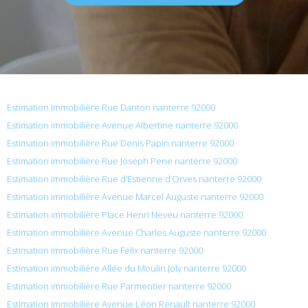
Estimation immobilière Rue Danton nanterre 92000
Estimation immobilière Avenue Albertine nanterre 92000
Estimation immobilière Rue Denis Papin nanterre 92000
Estimation immobilière Rue Joseph Pene nanterre 92000
Estimation immobilière Rue d’Estienne d’Orves nanterre 92000
Estimation immobilière Avenue Marcel Auguste nanterre 92000
Estimation immobilière Place Henri Neveu nanterre 92000
Estimation immobilière Avenue Charles Auguste nanterre 92000
Estimation immobilière Rue Felix nanterre 92000
Estimation immobilière Allée du Moulin Joly nanterre 92000
Estimation immobilière Rue Parmentier nanterre 92000
Estimation immobilière Avenue Léon Renault nanterre 92000