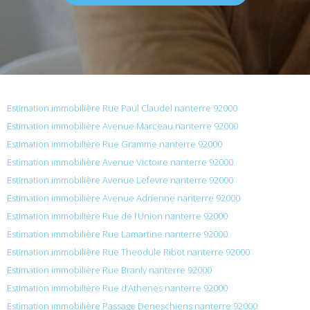
Estimation immobilière Rue Paul Claudel nanterre 92000
Estimation immobilière Avenue Marceau nanterre 92000
Estimation immobilière Rue Gramme nanterre 92000
Estimation immobilière Avenue Victoire nanterre 92000
Estimation immobilière Avenue Lefevre nanterre 92000
Estimation immobilière Avenue Adrienne nanterre 92000
Estimation immobilière Rue de l’Union nanterre 92000
Estimation immobilière Rue Lamartine nanterre 92000
Estimation immobilière Rue Theodule Ribot nanterre 92000
Estimation immobilière Rue Branly nanterre 92000
Estimation immobilière Rue d’Athenes nanterre 92000
Estimation immobilière Passage Deneschiens nanterre 92000